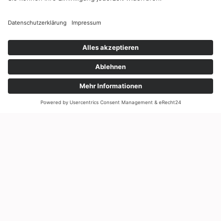
Beratung im Abholmarkt
Wir bieten Ihnen eine Vorhaltung aller Ersatzteile durch
unser exklusives Ersatzteillager herstellerabhängig für
einen Zeitraum von bis zu 20 Jahren.
Impressum
Datenschutz
Cookie-Einstellungen
Fenster und Türen vom Hersteller