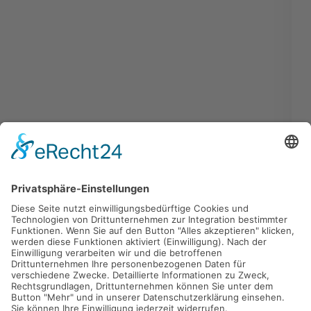
Abholmarkt für Fenster & Türen
Unser Abholmarkt in Markersdorf bei Burgstädt ist für Sie
geöffnet! Raum
Dresden
,
Leipzig
oder
Chemnitz
. In unserem
Abholmarkt finden Sie
Fenster und Türen
gängiger Größen zum
sofort mitnehmen.
>> Unsere Öffnungszeiten