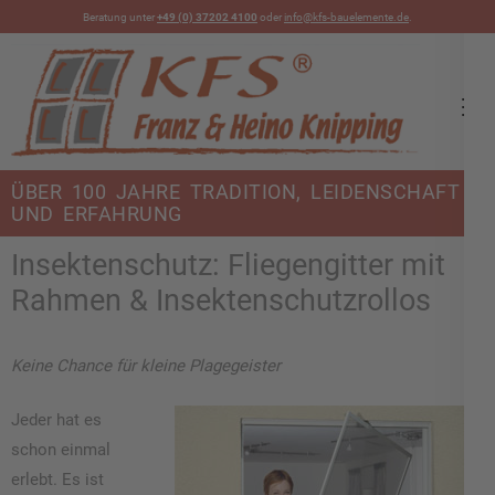
Beratung unter
+49 (0) 37202 4100
oder
info@kfs-bauelemente.de
.
KFS Bauelemente
ÜBER 100 JAHRE TRADITION, LEIDENSCHAFT
UND ERFAHRUNG
Insektenschutz: Fliegengitter mit
Rahmen & Insektenschutzrollos
Keine Chance für kleine Plagegeister
Jeder hat es
schon einmal
erlebt. Es ist