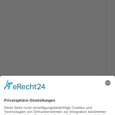
Abholmarkt für Fenster & Türen
Unser Abholmarkt in Markersdorf bei Burgstädt ist für Sie
geöffnet! Raum
Dresden
,
Leipzig
oder
Chemnitz
. In unserem