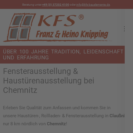
Beratung unter
+49 (0) 37202 4100
oder
info@kfs-bauelemente.de
.
KFS Bauelemente
ÜBER 100 JAHRE TRADITION, LEIDENSCHAFT
UND ERFAHRUNG
Fensterausstellung &
Haustürenausstellung bei
Chemnitz
Erleben Sie Qualität zum Anfassen und kommen Sie in
unsere Haustüren-, Rollladen- & Fensterausstellung in
Claußnitz
,
nur 8 km nördlich von
Chemnitz
!