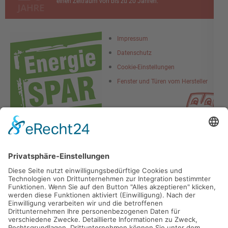
einen Zeitraum von bis zu 20 Jahren.
Impressum
Datenschutz
Cookie-Einstellungen
Fenster und Türen vom Hersteller
QUALITÄT UND KUNDENZUFRIEDENHEIT SIND UNSER
ZIEL
KFS-Bauelemente GmbH ist mit mehreren Zertifikaten für
Fenster- und Türenbauer ausgezeichnet und spiegelt unseren