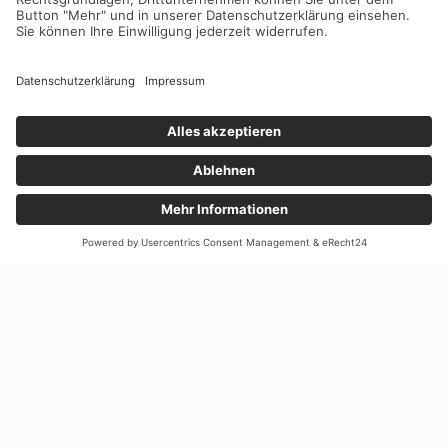
Qualitätsanspruch für zufriedene Kunden wieder.
Architekten können alle wichtigen Vorgaben und
Maßangaben für unsere Fenster und Türen auf Anfrage von
uns erhalten.
Nutzen Sie dazu unser Kontaktformular.
KFS-Bauelemente GmbH
Hauptstraße 25-33
09236 Claußnitz OT Markersdorf
Telefon: +49 (0) 37202 4100
Telefax: 037202 41042