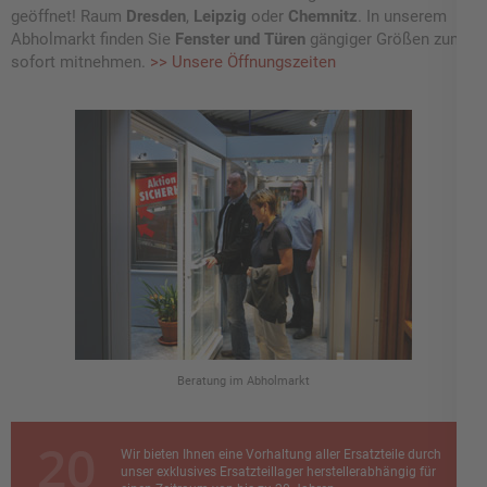
geöffnet! Raum
Dresden
,
Leipzig
oder
Chemnitz
. In unserem
Abholmarkt finden Sie
Fenster und Türen
gängiger Größen zum
sofort mitnehmen.
>> Unsere Öffnungszeiten
Beratung im Abholmarkt
Wir bieten Ihnen eine Vorhaltung aller Ersatzteile durch
unser exklusives Ersatzteillager herstellerabhängig für