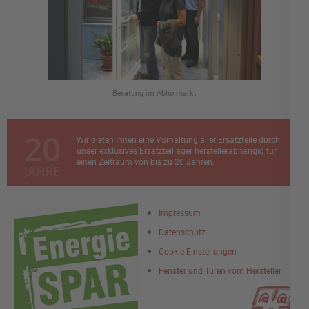
Beratung im Abholmarkt
Wir bieten Ihnen eine Vorhaltung aller Ersatzteile durch
unser exklusives Ersatzteillager herstellerabhängig für
einen Zeitraum von bis zu 20 Jahren.
Impressum
Datenschutz
Cookie-Einstellungen
Fenster und Türen vom Hersteller