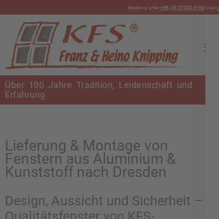
Beratung unter
+49 (0) 37202 4100
oder
i
KFS Bauelemente
Über 100 Jahre Tradition, Leidenschaft und
Erfahrung
Lieferung & Montage von
Fenstern aus Aluminium &
Kunststoff nach Dresden
Design, Aussicht und Sicherheit –
Qualitätsfenster von KFS-