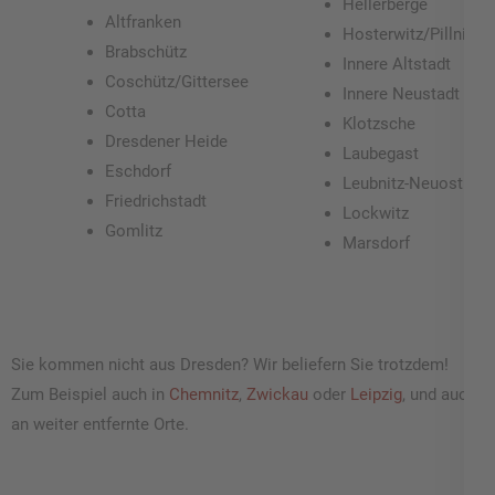
Hellerberge
Altfranken
Hosterwitz/Pillnitz
Brabschütz
Innere Altstadt
Coschütz/Gittersee
Innere Neustadt
Cotta
Klotzsche
Dresdener Heide
Laubegast
Eschdorf
Leubnitz-Neuostra
Friedrichstadt
Lockwitz
Gomlitz
Marsdorf
Sie kommen nicht aus Dresden? Wir beliefern Sie trotzdem!
Zum Beispiel auch in
Chemnitz
,
Zwickau
oder
Leipzig
, und auch
an weiter entfernte Orte.